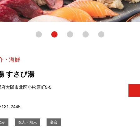
介・海鮮
場 すさび湯
阪府大阪市北区小松原町5-5
6131-2445
飲み
友人・知人
宴会