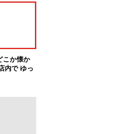
どこか懐か
店内で ゆっ