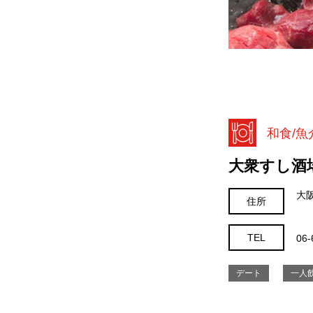
和食
魚
大衆すし酒
大
住所
TEL
06-
デート
一人