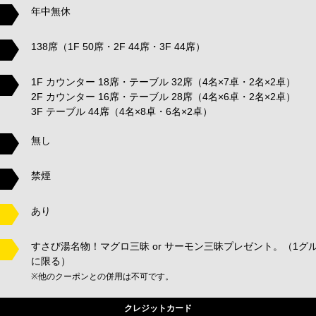
年中無休
138席（1F 50席・2F 44席・3F 44席）
1F カウンター 18席・テーブル 32席（4名×7卓・2名×2卓）
2F カウンター 16席・テーブル 28席（4名×6卓・2名×2卓）
3F テーブル 44席（4名×8卓・6名×2卓）
無し
禁煙
あり
すさび湯名物！マグロ三昧 or サーモン三昧プレゼント。（1グ
に限る）
※他のクーポンとの併用は不可です。
クレジットカード