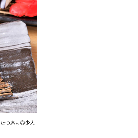
ごたつ席も◎少人