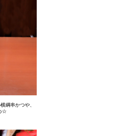
の横綱串かつや、
め☆