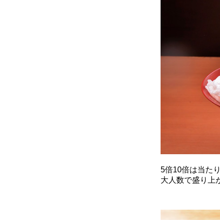
5倍10倍は当
大人数で盛り上