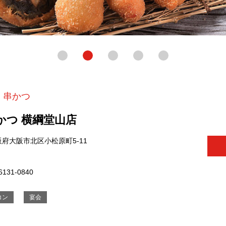
・串かつ
かつ 横綱堂山店
阪府大阪市北区小松原町5-11
6131-0840
コン
宴会