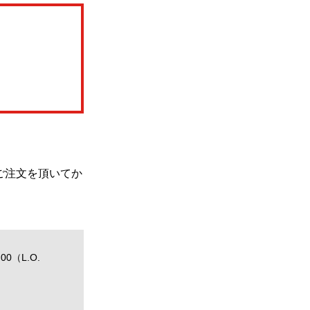
ご注文を頂いてか
0（L.O.