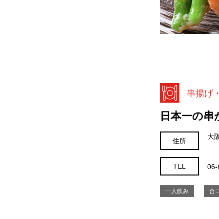
串揚げ
日本一の串
大
住所
TEL
06-
一人飲み
合