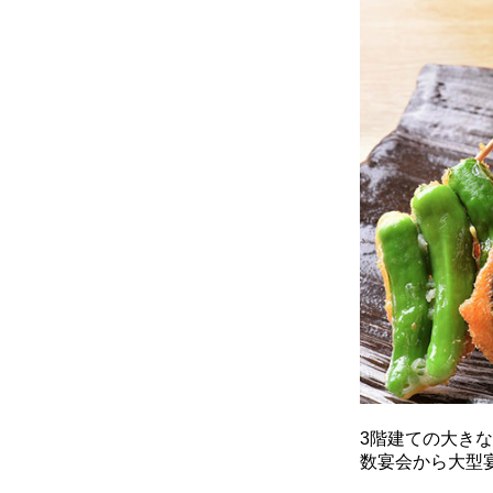
3階建ての大き
数宴会から大型