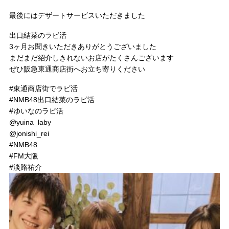
最後にはデザートサービスいただきました
出口結菜のラビ活
3ヶ月お聞きいただきありがとうございました
まだまだ紹介しきれないお店がたくさんございます
ぜひ阪急東通商店街へお立ち寄りください
#東通商店街でラビ活
#NMB48出口結菜のラビ活
#ゆいなのラビ活
@yuina_laby
@jonishi_rei
#NMB48
#FM大阪
#淡路祐介