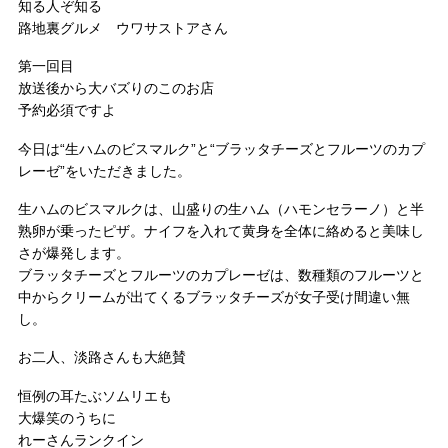
知る人ぞ知る
路地裏グルメ ウワサストアさん
第一回目
放送後から大バズりのこのお店
予約必須ですよ
今日は“生ハムのビスマルク”と“ブラッタチーズとフルーツのカプ
レーゼ”をいただきました。
生ハムのビスマルクは、山盛りの生ハム（ハモンセラーノ）と半
熟卵が乗ったピザ。ナイフを入れて黄身を全体に絡めると美味し
さが爆発します。
ブラッタチーズとフルーツのカプレーゼは、数種類のフルーツと
中からクリームが出てくるブラッタチーズが女子受け間違い無
し。
お二人、淡路さんも大絶賛
恒例の耳たぶソムリエも
大爆笑のうちに
れーさんランクイン